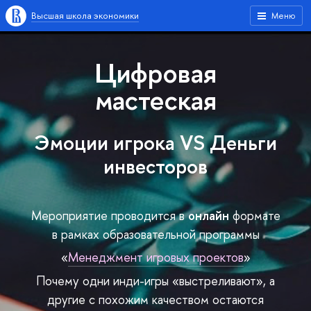
Высшая школа экономики
Меню
Цифровая
мастеская
Эмоции игрока VS Деньги
инвесторов
Мероприятие проводится в
онлайн
формате
в рамках образовательной программы
«
Менеджмент игровых проектов
»
Почему одни инди-игры «выстреливают», а
другие с похожим качеством остаются