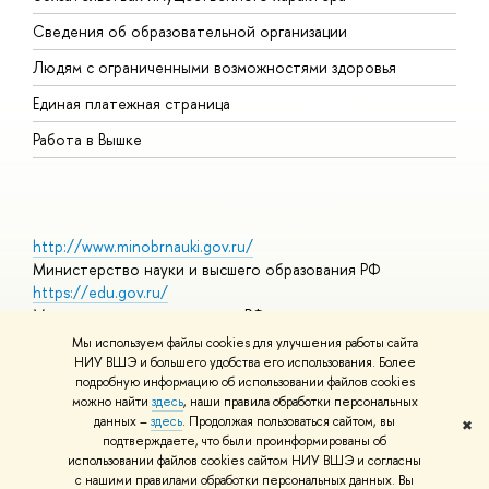
О
Сведения об образовательной организации
О
Людям с ограниченными возможностями здоровья
Единая платежная страница
Работа в Вышке
http://www.minobrnauki.gov.ru/
Министерство науки и высшего образования РФ
https://edu.gov.ru/
Министерство просвещения РФ
https://elearning.hse.ru/mooc
Мы используем файлы cookies для улучшения работы сайта
Массовые открытые онлайн-курсы
НИУ ВШЭ и большего удобства его использования. Более
подробную информацию об использовании файлов cookies
можно найти
здесь
, наши правила обработки персональных
данных –
здесь
. Продолжая пользоваться сайтом, вы
✖
© НИУ ВШЭ 1993–2026
Адреса и контакты
Условия
подтверждаете, что были проинформированы об
использования материалов
Политика конфиденциальности
Карта
использовании файлов cookies сайтом НИУ ВШЭ и согласны
сайта
с нашими правилами обработки персональных данных. Вы