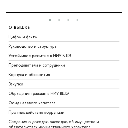
О ВЫШКЕ
Цифры и факты
Л
Руководство и структура
Д
Устойчивое развитие в НИУ ВШЭ
О
Преподаватели и сотрудники
П
Корпуса и общежития
В
Закупки
П
Обращения граждан в НИУ ВШЭ
А
Фонд целевого капитала
Д
Противодействие коррупции
Ц
Сведения о доходах, расходах, об имуществе и
Б
обязательствах имущественного характера