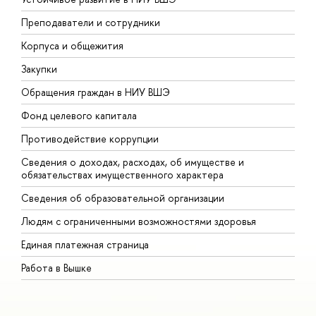
Преподаватели и сотрудники
П
Корпуса и общежития
В
Закупки
П
Обращения граждан в НИУ ВШЭ
А
Фонд целевого капитала
Д
Противодействие коррупции
Ц
Сведения о доходах, расходах, об имуществе и
Б
обязательствах имущественного характера
О
Сведения об образовательной организации
О
Людям с ограниченными возможностями здоровья
Единая платежная страница
Работа в Вышке