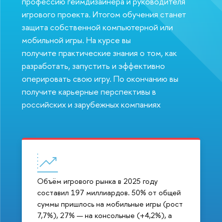
профессию геймдизайнера и руководителя
игрового проекта. Итогом обучения станет
защита собственной компьютерной или
мобильной игры. На курсе вы
получите практические знания о том, как
разработать, запустить и эффективно
оперировать свою игру. По окончанию вы
получите карьерные перспективы в
российских и зарубежных компаниях
Объём игрового рынка в 2025 году
составил 197 миллиардов. 50% от общей
суммы пришлось на мобильные игры (рост
7,7%), 27% — на консольные (+4,2%), а