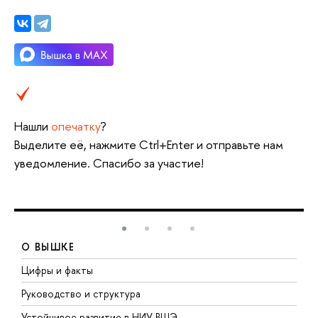
Нашли
опечатку
?
Выделите её, нажмите Ctrl+Enter и отправьте нам
уведомление. Спасибо за участие!
О ВЫШКЕ
Цифры и факты
Л
Руководство и структура
Д
Устойчивое развитие в НИУ ВШЭ
О