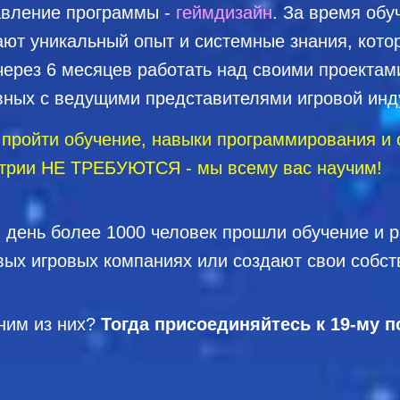
авление программы -
геймдизайн
. За время обу
ают уникальный опыт и системные знания, кото
через 6 месяцев работать над своими проектам
вных с ведущими представителями игровой инд
ы пройти обучение, навыки программирования и 
стрии НЕ ТРЕБУЮТСЯ - мы всему вас научим!
 день более 1000 человек прошли обучение и 
вых игровых компаниях или создают свои собст
дним из них?
Тогда присоединяйтесь к 19-му п