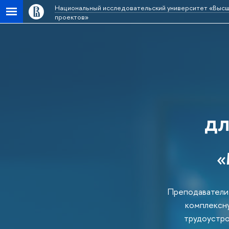
Национальный исследовательский университет «Высш
проектов»
дл
«
Преподаватели-
комплексну
трудоустро