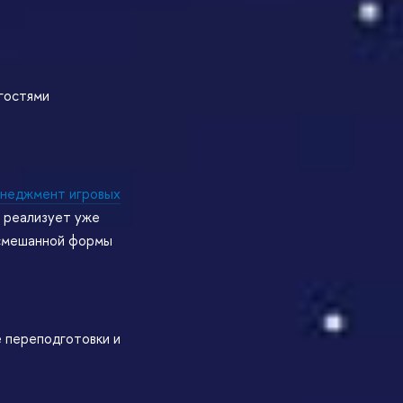
 гостями
неджмент игровых
 реализует уже
 смешанной формы
 переподготовки и