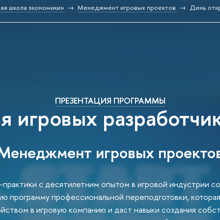
ая школа экономики»
Менеджмент игровых проектов
День отк
ПРЕЗЕНТАЦИЯ ПРОГРАММЫ
я игровых разработчи
Менеджмент игровых проекто
практики с десятилетним опытом в игровой индустрии со
ю программу профессиональной переподготовки, котора
йством в игровую компанию и даст навыки создания собст