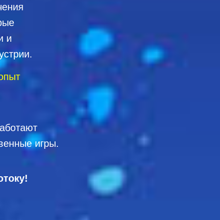
чения
рые
и и
устрии.
опыт
работают
венные игры.
отоку!