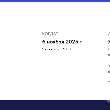
КОГДА?
Д
6 ноября 2025 г.
Четверг: с 19:00
С
з
В
с
П