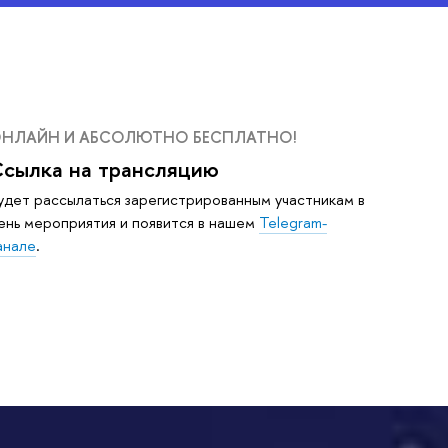
НЛАЙН И АБСОЛЮТНО БЕСПЛАТНО!
сылка на трансляцию
удет рассылаться зарегистрированным участникам в
ень мероприятия и появится в нашем
Telegram-
анале
.