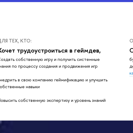
ЛЯ ТЕХ, КТО:
О
Хочет трудоустроиться в геймдев,
С
оздать собственную игру и получить системные
б
нания по процессу создания и продвижения игр
д
к
недрить в свою компанию геймификацию и улучшить
обственные навыки
овысить собственную экспертизу и уровень знаний