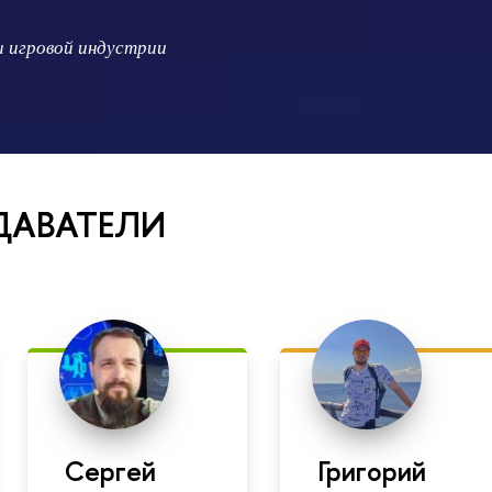
 игровой индустрии
ДАВАТЕЛИ
Сергей
Григорий